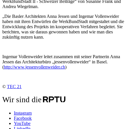
WerkBundStadt II - Schweizer Beiträge“ von Susanne Frank und
Andrea Wiegelman.
„Die Basler Architekten Anna Jessen und Ingemar Vollenweider
haben mit ihren Entwürfen die WerkBundStadt mitgestaltet und die
Entwicklung des Projekts im kooperativen Verfahren begleitet. Sie
berichten, was sie daraus gewonnen haben und wie man dies
zukünftig nutzen kann.
Ingemar Vollenweider leitet zusammen mit seiner Partnerin Anna
Jessen das Architekturbüro „jessenvollenweider“ in Basel.
(
http://www.jessenvollenweider.ch
)
©
TEC 21
Wir sind die
Instagram
Facebook
YouTube
LinkedIn